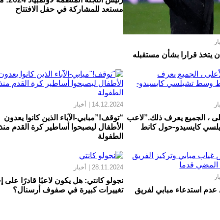
مستعد للمشاركة في حفل الافتتاح
ن يتخذ قرارا بشأن مستقبله
14.12.2024 | أخبار
على ، الجميع يعرف ذلك.”لاعب
“توقف!”مبابي-الآباء الذين كانوا يعدون
سي كايسيدو-حول كانط
الأطفال ليصبحوا أساطير كرة القدم منذ
الطفولة
28.11.2024 | أخبار
نجولو كانتي: هل يكون لاعبًا قادرًا على 
 عدم استدعاء مبابي لفريق
تغييرات كبيرة في صفوف أرسنال؟